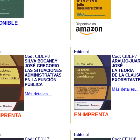
ONIBLE
l
Editorial
Cod:
CIDEP8
Cod:
CIDEP7
SILVA BOCANEY
ARAUJO-JUAR
JOSÉ GREGORIO
JOSÉ
LAS SITUACIONES
LA TEORÍA
ADMINISTRATIVAS
DE LA CLAUS
EN LA FUNCIÓN
EXORBITANT
PÚBLICA
Más detalles...
Más detalles...
EN IMPRENTA
MPRENTA
l
Editorial
Cod:
CEJ117
Cod:
CEJ118