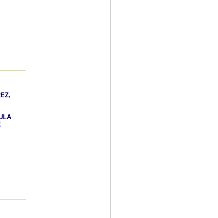
EZ,
ULA
E