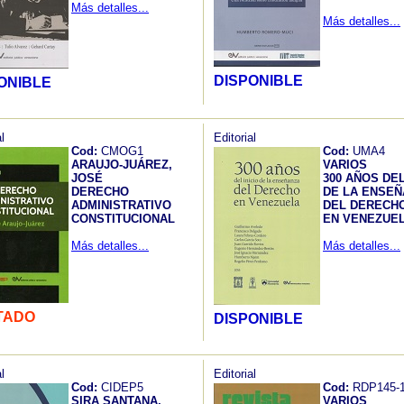
Más detalles...
Más detalles...
DISPONIBLE
ONIBLE
l
Editorial
Cod:
CMOG1
Cod:
UMA4
ARAUJO-JUÁREZ,
VARIOS
JOSÉ
300 AÑOS DEL
DERECHO
DE LA ENSE
ADMINISTRATIVO
DEL DERECH
CONSTITUCIONAL
EN VENEZUE
Más detalles...
Más detalles...
TADO
DISPONIBLE
l
Editorial
Cod:
CIDEP5
Cod:
RDP145-
SIRA SANTANA,
VARIOS