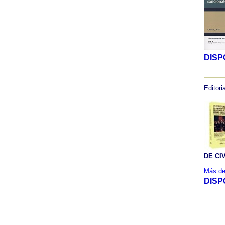
DISP
Editoria
DE CI
Más det
DISP