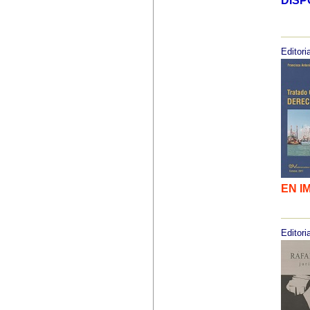
DISP
Editoria
EN I
Editoria