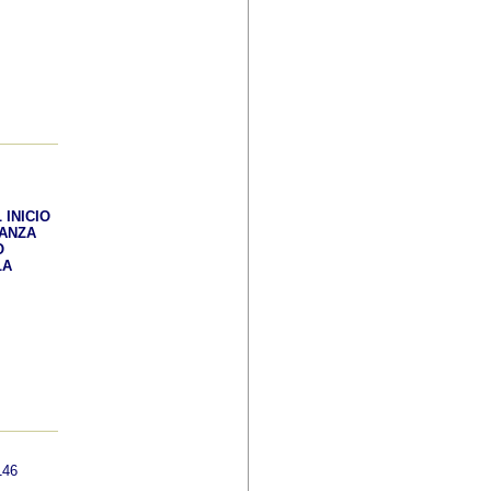
 INICIO
ÑANZA
O
LA
146