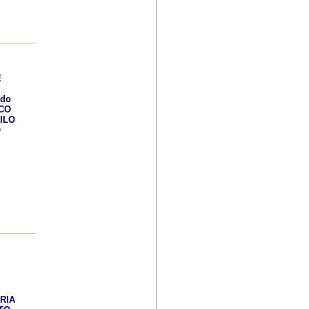
E
rdo
ICO
ILO
O
RIA