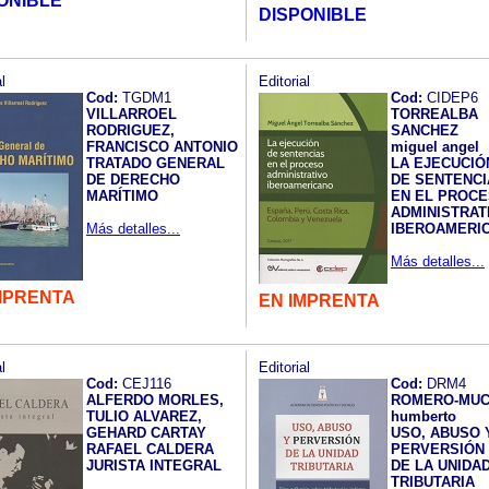
ONIBLE
DISPONIBLE
l
Editorial
Cod:
TGDM1
Cod:
CIDEP6
VILLARROEL
TORREALBA
RODRIGUEZ,
SANCHEZ
FRANCISCO ANTONIO
miguel angel
TRATADO GENERAL
LA EJECUCIÓ
DE DERECHO
DE SENTENCI
MARÍTIMO
EN EL PROC
ADMINISTRAT
Más detalles...
IBEROAMERI
Más detalles...
MPRENTA
EN IMPRENTA
l
Editorial
Cod:
CEJ116
Cod:
DRM4
ALFERDO MORLES,
ROMERO-MUC
TULIO ALVAREZ,
humberto
GEHARD CARTAY
USO, ABUSO 
RAFAEL CALDERA
PERVERSIÓN
JURISTA INTEGRAL
DE LA UNIDA
TRIBUTARIA