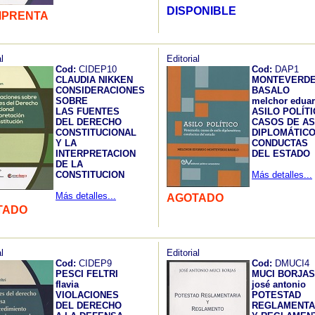
DISPONIBLE
MPRENTA
l
Editorial
Cod:
CIDEP10
Cod:
DAP1
CLAUDIA NIKKEN
MONTEVERD
CONSIDERACIONES
BASALO
SOBRE
melchor edua
LAS FUENTES
ASILO POLÍT
DEL DERECHO
CASOS DE AS
CONSTITUCIONAL
DIPLOMÁTIC
Y LA
CONDUCTAS
INTERPRETACION
DEL ESTADO
DE LA
CONSTITUCION
Más detalles...
Más detalles...
AGOTADO
TADO
l
Editorial
Cod:
CIDEP9
Cod:
DMUCI4
PESCI FELTRI
MUCI BORJAS
flavia
josé antonio
VIOLACIONES
POTESTAD
DEL DERECHO
REGLAMENTA