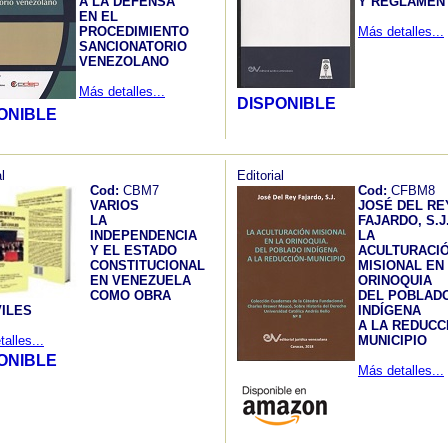
A LA DEFENSA
Y REGLAMEN
EN EL
PROCEDIMIENTO
Más detalles...
SANCIONATORIO
VENEZOLANO
Más detalles...
DISPONIBLE
ONIBLE
l
Editorial
Cod:
CBM7
Cod:
CFBM8
VARIOS
JOSÉ DEL RE
LA
FAJARDO, S.J
INDEPENDENCIA
LA
Y EL ESTADO
ACULTURACI
CONSTITUCIONAL
MISIONAL EN
EN VENEZUELA
ORINOQUIA
COMO OBRA
DEL POBLAD
VILES
INDÍGENA
A LA REDUCC
alles...
MUNICIPIO
ONIBLE
Más detalles...