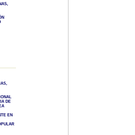
NAS,
ÓN
O
AS,
IONAL
IA DE
EA
NTE EN
OPULAR