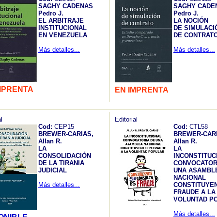
SAGHY CADENAS
SAGHY CADE
Pedro J.
Pedro J.
EL ARBITRAJE
LA NOCIÓN
INSTITUCIONAL
DE SIMULACI
EN VENEZUELA
DE CONTRAT
Más detalles...
Más detalles...
MPRENTA
EN IMPRENTA
l
Editorial
Cod:
CEP15
Cod:
CTL58
BREWER-CARIAS,
BREWER-CARI
Allan R.
Allan R.
LA
LA
CONSOLIDACIÓN
INCONSTITUC
DE LA TIRANIA
CONVOCATOR
JUDICIAL
UNA ASAMBL
NACIONAL
Más detalles...
CONSTITUYE
FRAUDE A LA
VOLUNTAD P
Más detalles...