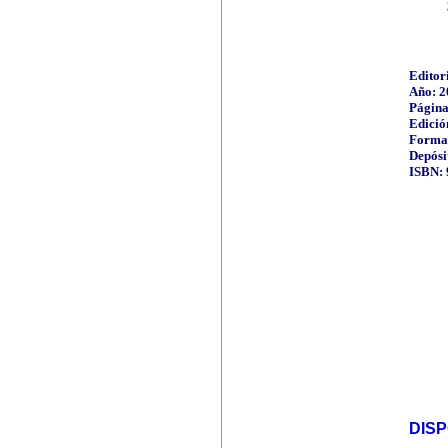
Editor
Año: 2
Página
Edició
Format
Depósi
ISBN: 
DIS