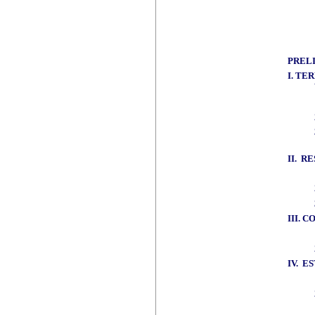
PREL
I.
TER
II.
RE
III. 
IV.
ES