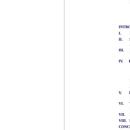
INTR
I.
II.
III.
IV.
V.
VI.
VII.
VIII.
CONC