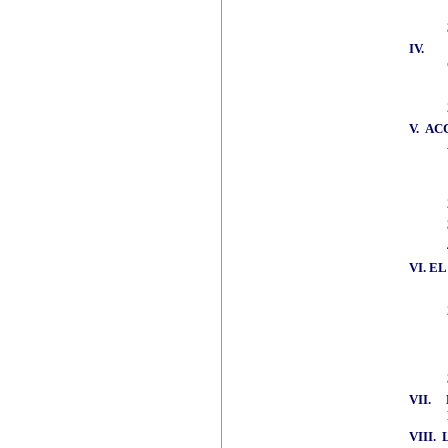
IV.
V.
ACC
VI.
EL
VII.
VIII.