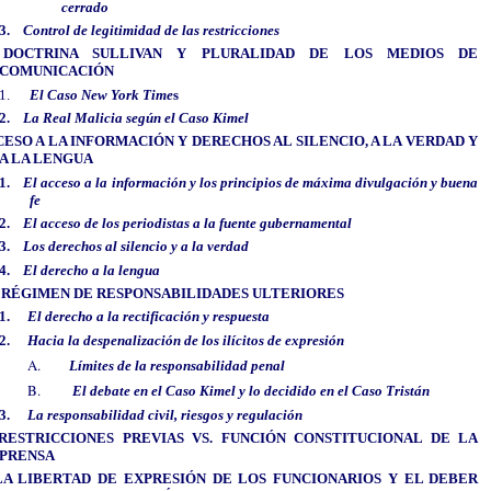
cerrado
3.
Control de legitimidad de las restricciones
DOCTRINA SULLIVAN Y PLURALIDAD DE LOS MEDIOS DE
COMUNICACIÓN
1.
El Caso New York Time
s
2.
La Real Malicia según el Caso Kimel
ESO A LA INFORMACIÓN Y DERECHOS AL SILENCIO, A LA VERDAD Y
A LA LENGUA
1.
El acceso a la información y los principios de máxima divulgación y buena
fe
2.
El acceso de los periodistas a la fuente gubernamental
3.
Los derechos al silencio y a la verdad
4.
El derecho a la lengua
 RÉGIMEN DE RESPONSABILIDADES ULTERIORES
1.
El derecho a la rectificación y respuesta
2.
Hacia la despenalización de los ilícitos de expresión
A.
Límites de la responsabilidad penal
B.
El debate en el Caso Kimel y lo decidido en el Caso Tristán
3.
La responsabilidad civil, riesgos y regulación
RESTRICCIONES PREVIAS VS. FUNCIÓN CONSTITUCIONAL DE LA
PRENSA
LA LIBERTAD DE EXPRESIÓN DE LOS FUNCIONARIOS Y EL DEBER