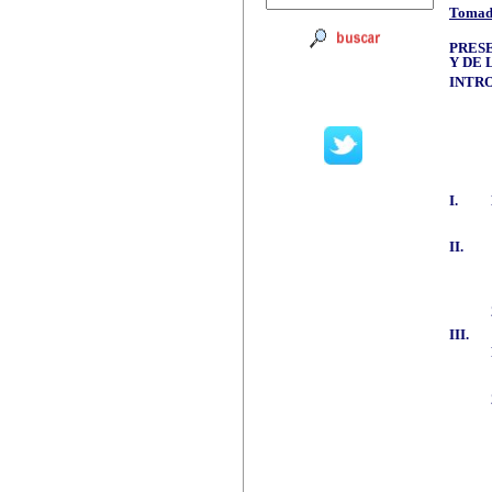
Tomado
PRESE
Y DE 
INTR
I.
II.
III.