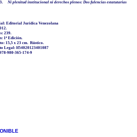
3.
Ni plenitud institucional ni derechos plenos: Dos falencias estatutarias
ial:
Editorial Jurídica
Venezolana
012.
s: 239.
n: 1ª Edición.
o: 15,5 x
23 cm
.
Rústico.
to Legal: lf54020123401087
978-980-365-174-9
PONIBLE