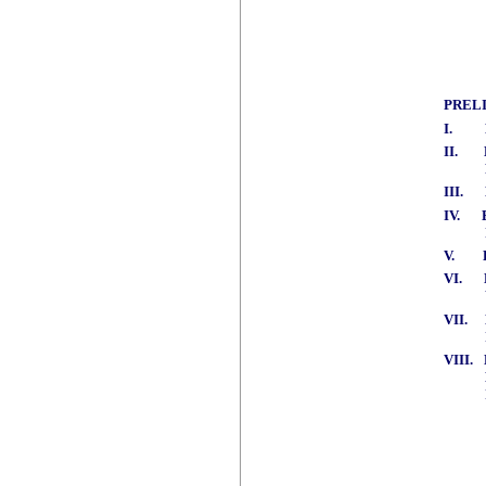
PREL
I.
II.
III.
IV.
V.
VI.
VII.
VIII.