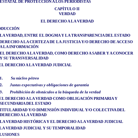
ESTATAL DE PROTECCIÓN A LOS PERIODISTAS
CAPÍTULO II
VERDAD
EL DERECHO A LA VERDAD
ODUCCIÓN
LA VERDAD, ENTRE EL DOGMA Y LA TRANSPARENCIA DEL ESTADO
DERECHO A LA CERTEZA DE LA JUSTICIA Y/O DERECHO DE ACCESO
A LA INFORMACIÓN
EL DERECHO A LA VERDAD, COMO DERECHO A SABER Y A CONOCER
Y SU TRANSVERSALIDAD
EL DERECHO A LA VERDAD JUDICIAL
1.
Su núcleo pétreo
2.
Justas expectativas y obligaciones de garantía
3.
Prohibición de obstáculos a la búsqueda de la verdad
EL DERECHO A LA VERDAD COMO OBLIGACIÓN PRIMARIA Y
SECUNDARIA DEL ESTADO
TITULARIDAD Y/O DIMENSIÓN INDIVIDUAL Y/O COLECTIVA DEL
DERECHO A LA VERDAD
LA VERDAD HISTÓRICA Y EL DERECHO A LA VERDAD JUDICIAL
LA VERDAD JUDICIAL Y SU TEMPORALIDAD
LUSIONES