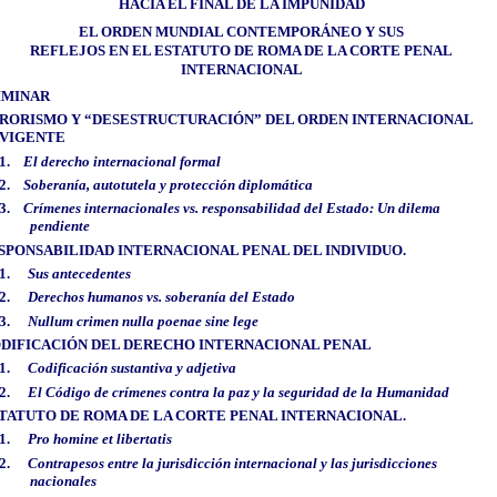
HACIA EL FINAL DE LA IMPUNIDAD
EL ORDEN MUNDIAL CONTEMPORÁNEO Y SUS
REFLEJOS EN EL ESTATUTO DE ROMA DE LA CORTE PENAL
INTERNACIONAL
IMINAR
RORISMO Y “DESESTRUCTURACIÓN” DEL ORDEN INTERNACIONAL
VIGENTE
1.
El derecho internacional formal
2.
Soberanía, autotutela y protección diplomática
3.
Crímenes internacionales vs. responsabilidad del Estado: Un dilema
pendiente
SPONSABILIDAD INTERNACIONAL PENAL DEL INDIVIDUO
.
1.
Sus antecedentes
2.
Derechos humanos vs. soberanía del Estado
3.
Nullum crimen nulla poenae sine lege
CODIFICACIÓN DEL DERECHO INTERNACIONAL PENAL
1.
Codificación sustantiva y adjetiva
2.
El Código de crímenes contra la paz y la seguridad de la Humanidad
TATUTO DE ROMA DE LA CORTE PENAL INTERNACIONAL
.
1.
Pro homine et libertatis
2.
Contrapesos entre la jurisdicción internacional y las jurisdicciones
nacionales