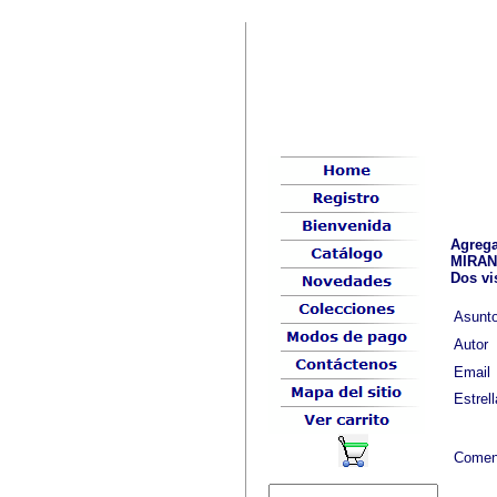
Agrega
MIRAN
Dos vi
Asunt
Autor
Email
Estrell
Comen