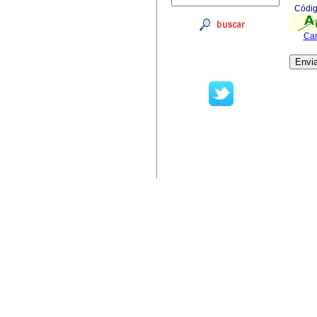
Códig
Cam