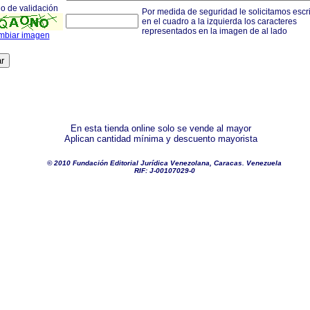
o de validación
Por medida de seguridad le solicitamos escri
en el cuadro a la izquierda los caracteres
representados en la imagen de al lado
biar imagen
En esta tienda online solo se vende al mayor
Aplican cantidad mínima y descuento mayorista
© 2010 Fundación Editorial Jurídica Venezolana, Caracas. Venezuela
RIF: J-00107029-0