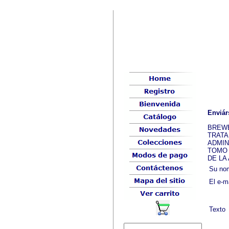
Enviár
BREWER
TRATA
ADMIN
TOMO 
DE LA
Su no
El e-m
Texto